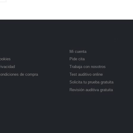
ACIÓN
ATENCIÓN AL CLIENTE
Mi cuenta
cookies
Pide cita
rivacidad
Trabaja con nosotros
condiciones de compra
Test auditivo online
Solicita tu prueba gratuita
Revisión auditiva gratuita