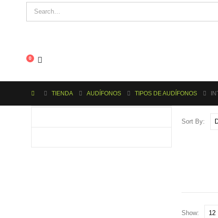
0
TIENDA
AUDÍFONOS
TIPOS DE AUDÍFONOS
IN
Sort By:
Show: