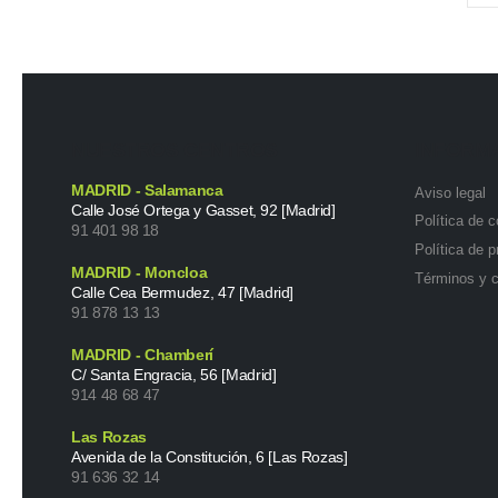
NUESTROS CENTROS
INFORM
MADRID - Salamanca
Aviso legal
Calle José Ortega y Gasset, 92 [Madrid]
Política de 
91 401 98 18
Política de p
MADRID - Moncloa
Términos y 
Calle Cea Bermudez, 47 [Madrid]
91 878 13 13
MADRID - Chamberí
C/ Santa Engracia, 56 [Madrid]
914 48 68 47
Las Rozas
Avenida de la Constitución, 6 [Las Rozas]
91 636 32 14