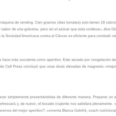
 la máquina de vending. Cien gramos (diez tomates) solo tienen 18 calo
y sabor de una golosina, pero sin el azúcar que esta conlleva», dice G
ún la Sociedad Americana contra el Cáncer es eficiente para combatir c
a, la hace más suculenta como aperitivo. Este secado por congelación 
 de Cell Press concluyó que unas dosis elevadas de magnesio «mejo
acer simplemente presentándolas de diferente manera. Preparar un a
efrescará y, de nuevo, el bocado crujiente nos satisfará plenamente
remos del mejor aperitivo?, comenta Blanca Galofré, coach nutricional