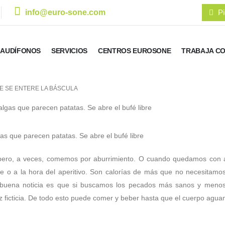
info@euro-sone.com
Pi
AUDÍFONOS
SERVICIOS
CENTROS EUROSONE
TRABAJA C
UE SE ENTERE LA BÁSCULA
s que parecen patatas. Se abre el bufé libre
ero, a veces, comemos por aburrimiento. O cuando quedamos con a
se o a la hora del aperitivo. Son calorías de más que no necesitamo
 buena noticia es que si buscamos los pecados más sanos y menos 
 ficticia. De todo esto puede comer y beber hasta que el cuerpo aguan