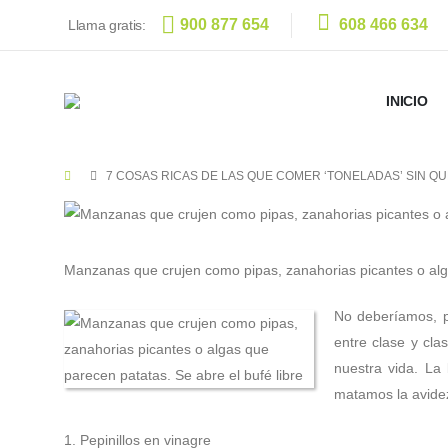
900 877 654
608 466 634
Llama gratis:
INICIO
7 COSAS RICAS DE LAS QUE COMER ‘TONELADAS’ SIN Q
Manzanas que crujen como pipas, zanahorias picantes o alga
No deberíamos, p
entre clase y cla
nuestra vida. La
matamos la avidez
1. Pepinillos en vinagre