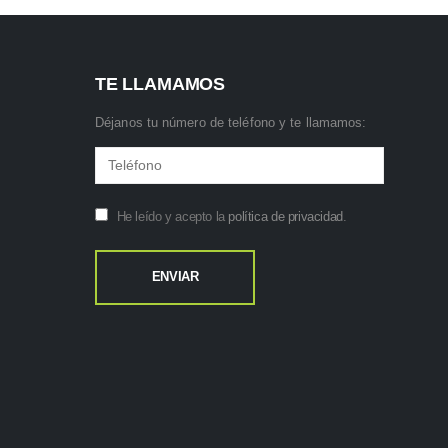
TE LLAMAMOS
Déjanos tu número de teléfono y te llamamos:
He leído y acepto la
política de privacidad
.