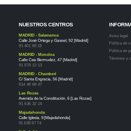
NUESTROS CENTROS
INFORM
MADRID - Salamanca
Aviso legal
Calle José Ortega y Gasset, 92 [Madrid]
Política de 
91 401 98 18
Política de p
MADRID - Moncloa
Términos y 
Calle Cea Bermudez, 47 [Madrid]
91 878 13 13
MADRID - Chamberí
C/ Santa Engracia, 56 [Madrid]
914 48 68 47
Las Rozas
Avenida de la Constitución, 6 [Las Rozas]
91 636 32 14
Majadahonda
Calle Iglesia, 9 [Majadahonda]
91 638 87 74