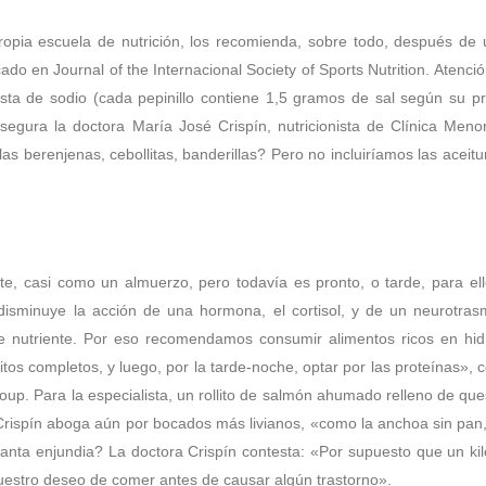
opia escuela de nutrición, los recomienda, sobre todo, después de 
do en Journal of the Internacional Society of Sports Nutrition. Atenció
sta de sodio (cada pepinillo contiene 1,5 gramos de sal según su pro
 asegura la doctora María José Crispín, nutricionista de Clínica Men
n las berenjenas, cebollitas, banderillas? Pero no incluiríamos las ace
e, casi como un almuerzo, pero todavía es pronto, o tarde, para el
sminuye la acción de una hormona, el cortisol, y de un neurotrasmi
te nutriente. Por eso recomendamos consumir alimentos ricos en hid
itos completos, y luego, por la tarde-noche, optar por las proteínas», 
up. Para la especialista, un rollito de salmón ahumado relleno de que
 Crispín aboga aún por bocados más livianos, «como la anchoa sin pan, 
nta enjundia? La doctora Crispín contesta: «Por supuesto que un kil
nuestro deseo de comer antes de causar algún trastorno».