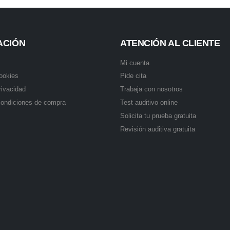
ACIÓN
ATENCIÓN AL CLIENTE
Mi cuenta
cookies
Pide cita
rivacidad
Trabaja con nosotros
condiciones de compra
Test auditivo online
Solicita tu prueba gratuita
Revisión auditiva gratuita