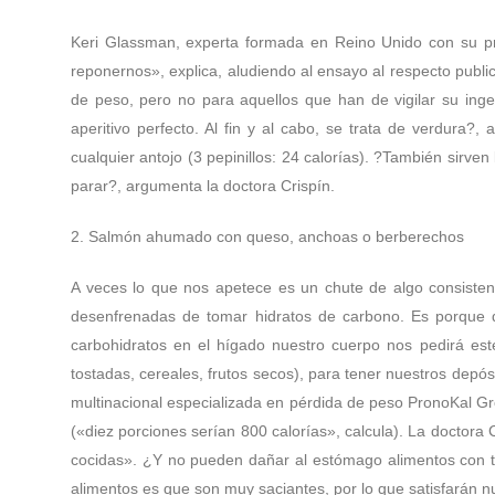
Keri Glassman, experta formada en Reino Unido con su pr
reponernos», explica, aludiendo al ensayo al respecto publica
de peso, pero no para aquellos que han de vigilar su inge
aperitivo perfecto. Al fin y al cabo, se trata de verdura?,
cualquier antojo (3 pepinillos: 24 calorías). ?También sirve
parar?, argumenta la doctora Crispín.
2. Salmón ahumado con queso, anchoas o berberechos
A veces lo que nos apetece es un chute de algo consistent
desenfrenadas de tomar hidratos de carbono. Es porque di
carbohidratos en el hígado nuestro cuerpo nos pedirá es
tostadas, cereales, frutos secos), para tener nuestros depós
multinacional especializada en pérdida de peso PronoKal Gro
(«diez porciones serían 800 calorías», calcula). La doctora
cocidas». ¿Y no pueden dañar al estómago alimentos con ta
alimentos es que son muy saciantes, por lo que satisfarán 