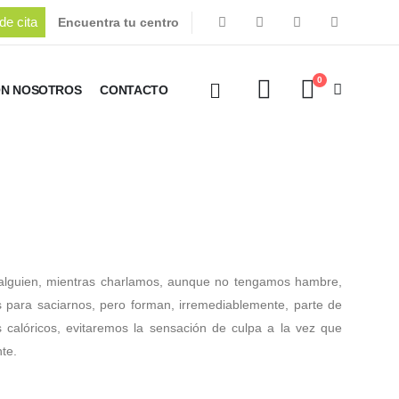
de cita
Encuentra tu centro
0
ON NOSOTROS
CONTACTO
lguien, mientras charlamos, aunque no tengamos hambre,
s para saciarnos, pero forman, irremediablemente, parte de
calóricos, evitaremos la sensación de culpa a la vez que
te.