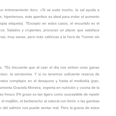
un entrenamiento duro. «Si se suda mucho, la sal ayuda a
n, hipertensos, este aperitivo es ideal para evitar el aumento
pia etiqueta). ?Excepto en estos casos, el encurtido es el
orca. Salados y crujientes, procuran un placer que satisface
itunas, muy sanas, pero más calóricas a la hora de ?comer sin
lo. ?Es frecuente que al caer el día nos entren unas ganas
sor, la serotonina. Y si no tenemos suficiente reserva de
ratos complejos en el desayuno y hasta el mediodía (pan,
comenta Graciela Moreira, experta en nutrición y cocina de la
so fresco 0% graso es tan ligero como susceptible de repetir
el mejillón, el berberecho al natural con limón o las gambas
o del salmón nos puede sentar mal. Pero la gracia de estos