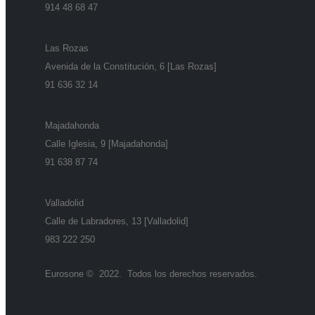
914 48 68 47
Las Rozas
Avenida de la Constitución, 6 [Las Rozas]
91 636 32 14
Majadahonda
Calle Iglesia, 9 [Majadahonda]
91 638 87 74
Valladolid
Calle de Labradores, 13 [Valladolid]
983 222 250
Eurosone © 2022. Todos los derechos reservados.