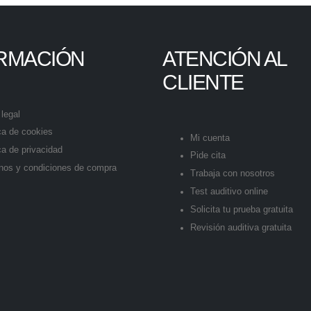
RMACIÓN
ATENCIÓN AL
CLIENTE
legal
ica de cookies
Mi cuenta
ca de privacidad
Pide cita
nos y condiciones de compra
Trabaja con nosotros
Test auditivo online
Solicita tu prueba gratuita
Revisión auditiva gratuita