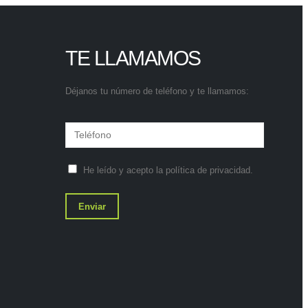
TE LLAMAMOS
Déjanos tu número de teléfono y te llamamos:
He leído y acepto la
política de privacidad
.