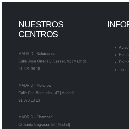
NUESTROS
INFO
CENTROS
Aviso 
MADRID - Salamanca
Polít
Calle José Ortega y Gasset, 92 [Madrid]
Políti
91 401 98 18
Térmi
MADRID - Moncloa
Calle Cea Bermudez, 47 [Madrid]
91 878 13 13
MADRID - Chamberí
C/ Santa Engracia, 56 [Madrid]