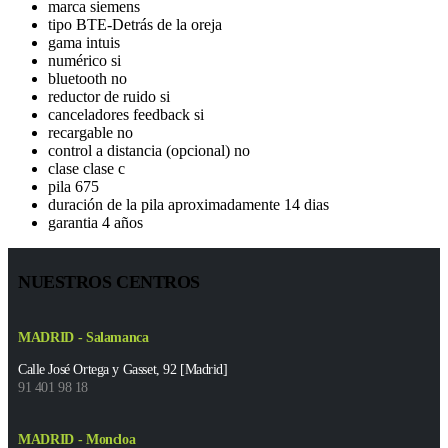
marca siemens
tipo BTE-Detrás de la oreja
gama intuis
numérico si
bluetooth no
reductor de ruido si
canceladores feedback si
recargable no
control a distancia (opcional) no
clase clase c
pila 675
duración de la pila aproximadamente 14 dias
garantia 4 años
NUESTROS CENTROS
MADRID - Salamanca
Calle José Ortega y Gasset, 92 [Madrid]
91 401 98 18
MADRID - Moncloa