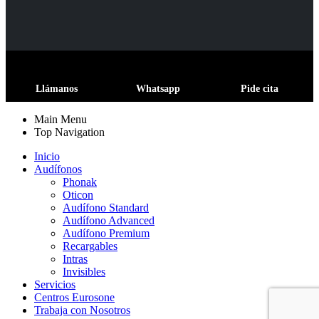
Llámanos
Whatsapp
Pide cita
Main Menu
Top Navigation
Inicio
Audífonos
Phonak
Oticon
Audífono Standard
Audífono Advanced
Audífono Premium
Recargables
Intras
Invisibles
Servicios
Centros Eurosone
Trabaja con Nosotros