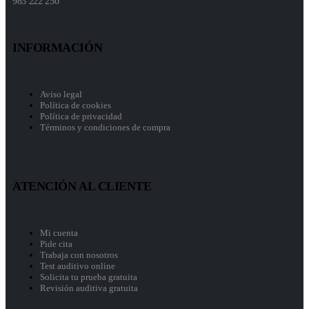
983 222 250
INFORMACIÓN
Aviso legal
Política de cookies
Política de privacidad
Términos y condiciones de compra
ATENCIÓN AL CLIENTE
Mi cuenta
Pide cita
Trabaja con nosotros
Test auditivo online
Solicita tu prueba gratuita
Revisión auditiva gratuita