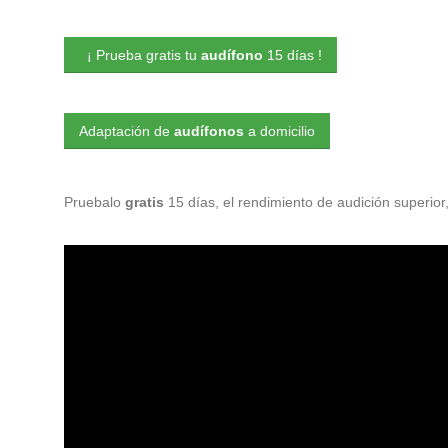
¡ Prueba gratis tu
audífono
15 días !
Adaptación de
audífonos
a domicilio
Pruebalo
gratis
15 días, el rendimiento de audición superior