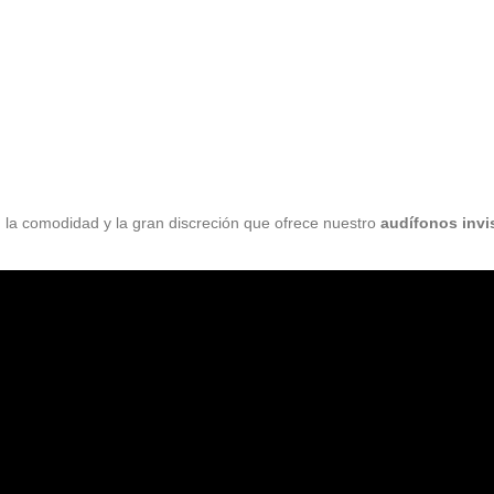
, la comodidad y la gran discreción que ofrece nuestro
audífonos invis