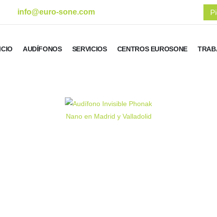
info@euro-sone.com
Pi
ICIO
AUDÍFONOS
SERVICIOS
CENTROS EUROSONE
TRAB
AUDIFONO
INVISIBLE
precio de tarifa recomendado
2.100 €
precio Euro Sone
999 €