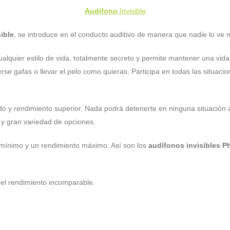
Audifono
Invisible
ible
, se introduce en el conducto auditivo de manera que nadie lo ve n
ualquier estilo de vida, totalmente secreto y permite mantener una vida 
nerse gafas o llevar el pelo como quieras. Participa en todas las situac
ido y rendimiento superior. Nada podrá detenerte en ninguna situación
y gran variedad de opciones.
mínimo y un rendimiento máximo. Así son los
audífonos invisibles
P
y el rendimiento incomparable.