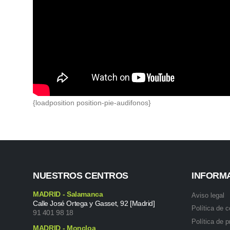
{loadposition position-pie-audifonos}
NUESTROS CENTROS
INFORM
MADRID - Salamanca
Aviso legal
Calle José Ortega y Gasset, 92 [Madrid]
Política de 
91 401 98 18
Política de p
MADRID - Moncloa