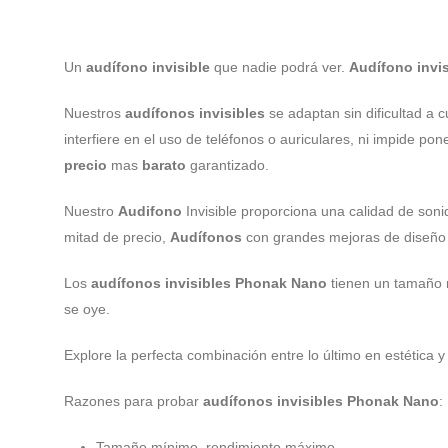
Un
audífono invisible
que nadie podrá ver.
Audífono invis
Nuestros
audífonos invisibles
se adaptan sin dificultad a c
interfiere en el uso de teléfonos o auriculares, ni impide po
precio
mas
barato
garantizado.
Nuestro
Audifono
Invisible proporciona una calidad de son
mitad de precio,
Audífonos
con grandes mejoras de diseño 
Los
audífonos invisibles
Phonak Nano
tienen un tamaño 
se oye.
Explore la perfecta combinación entre lo último en estética 
Razones para probar
audífonos invisibles
Phonak Nano
:
Tamaño mínimo, rendimiento máximo