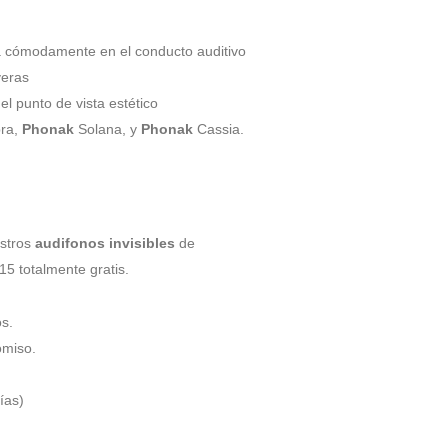
a cómodamente en el conducto auditivo
veras
el punto de vista estético
ra,
Phonak
Solana, y
Phonak
Cassia.
estros
audifonos invisibles
de
15 totalmente gratis.
s.
omiso.
ías)