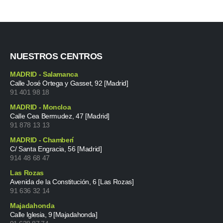
NUESTROS CENTROS
MADRID - Salamanca
Calle José Ortega y Gasset, 92 [Madrid]
91 401 98 18
MADRID - Moncloa
Calle Cea Bermudez, 47 [Madrid]
91 878 13 13
MADRID - Chamberí
C/ Santa Engracia, 56 [Madrid]
914 48 68 47
Las Rozas
Avenida de la Constitución, 6 [Las Rozas]
91 636 32 14
Majadahonda
Calle Iglesia, 9 [Majadahonda]