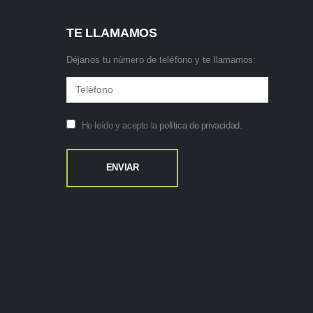
TE LLAMAMOS
Déjanos tu número de teléfono y te llamamos:
He leído y acepto la
política de privacidad
.