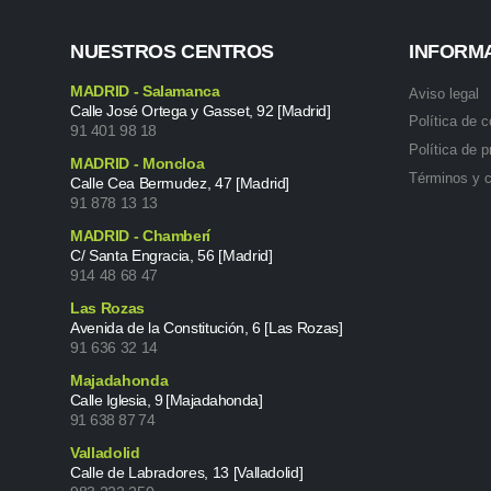
NUESTROS CENTROS
INFORM
MADRID - Salamanca
Aviso legal
Calle José Ortega y Gasset, 92 [Madrid]
Política de 
91 401 98 18
Política de p
MADRID - Moncloa
Términos y 
Calle Cea Bermudez, 47 [Madrid]
91 878 13 13
MADRID - Chamberí
C/ Santa Engracia, 56 [Madrid]
914 48 68 47
Las Rozas
Avenida de la Constitución, 6 [Las Rozas]
91 636 32 14
Majadahonda
Calle Iglesia, 9 [Majadahonda]
91 638 87 74
Valladolid
Calle de Labradores, 13 [Valladolid]