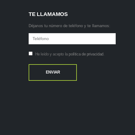
TE LLAMAMOS
Déjanos tu número de teléfono y te llamamos:
He leído y acepto la
política de privacidad
.