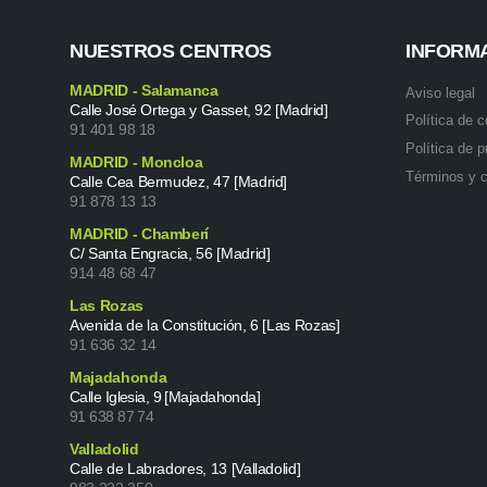
NUESTROS CENTROS
INFORM
MADRID - Salamanca
Aviso legal
Calle José Ortega y Gasset, 92 [Madrid]
Política de 
91 401 98 18
Política de p
MADRID - Moncloa
Términos y 
Calle Cea Bermudez, 47 [Madrid]
91 878 13 13
MADRID - Chamberí
C/ Santa Engracia, 56 [Madrid]
914 48 68 47
Las Rozas
Avenida de la Constitución, 6 [Las Rozas]
91 636 32 14
Majadahonda
Calle Iglesia, 9 [Majadahonda]
91 638 87 74
Valladolid
Calle de Labradores, 13 [Valladolid]