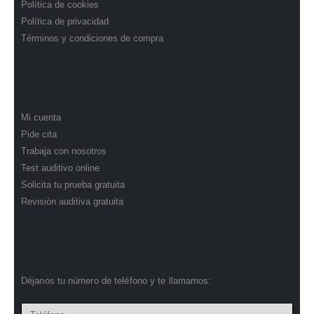
Política de cookies
Política de privacidad
Términos y condiciones de compra
ATENCIÓN AL CLIENTE
Mi cuenta
Pide cita
Trabaja con nosotros
Test auditivo online
Solicita tu prueba gratuita
Revisión auditiva gratuita
TE LLAMAMOS
Déjanos tu número de teléfono y te llamamos: