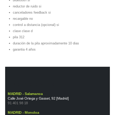
bluetooth si
reductor de ruido si
canceladores feedback si
recargable no
control a distancia (opcional) si
clase clase d
pila 312
duración de la pila aproximadamente 10 dias
garantia 4 años
NUESTROS CENTROS
MADRID - Salamanca
Calle José Ortega y Gasset, 92 [Madrid]
91 401 98 18
MADRID - Moncloa