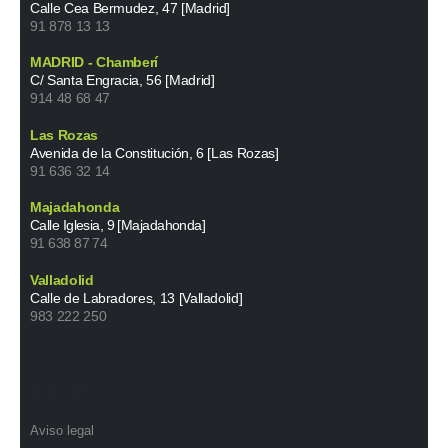
Calle Cea Bermudez, 47 [Madrid]
91 878 13 13
MADRID - Chamberí
C/ Santa Engracia, 56 [Madrid]
914 48 68 47
Las Rozas
Avenida de la Constitución, 6 [Las Rozas]
91 636 32 14
Majadahonda
Calle Iglesia, 9 [Majadahonda]
91 638 87 74
Valladolid
Calle de Labradores, 13 [Valladolid]
983 222 250
INFORMACIÓN
Aviso legal