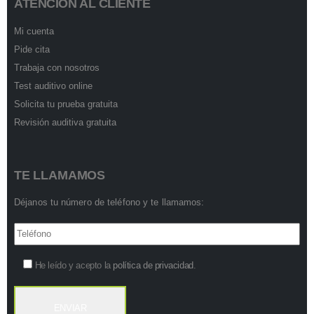
ATENCIÓN AL CLIENTE
Mi cuenta
Pide cita
Trabaja con nosotros
Test auditivo online
Solicita tu prueba gratuita
Revisión auditiva gratuita
TE LLAMAMOS
Déjanos tu número de teléfono y te llamamos:
He leído y acepto la
política de privacidad
.