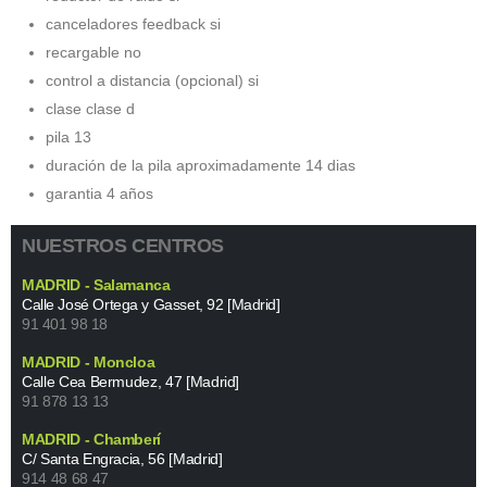
canceladores feedback si
recargable no
control a distancia (opcional) si
clase clase d
pila 13
duración de la pila aproximadamente 14 dias
garantia 4 años
NUESTROS CENTROS
MADRID - Salamanca
Calle José Ortega y Gasset, 92 [Madrid]
91 401 98 18
MADRID - Moncloa
Calle Cea Bermudez, 47 [Madrid]
91 878 13 13
MADRID - Chamberí
C/ Santa Engracia, 56 [Madrid]
914 48 68 47