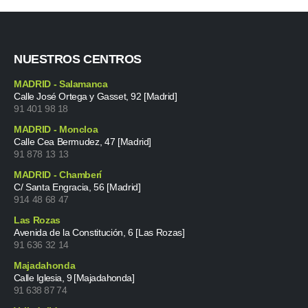
NUESTROS CENTROS
MADRID - Salamanca
Calle José Ortega y Gasset, 92 [Madrid]
91 401 98 18
MADRID - Moncloa
Calle Cea Bermudez, 47 [Madrid]
91 878 13 13
MADRID - Chamberí
C/ Santa Engracia, 56 [Madrid]
914 48 68 47
Las Rozas
Avenida de la Constitución, 6 [Las Rozas]
91 636 32 14
Majadahonda
Calle Iglesia, 9 [Majadahonda]
91 638 87 74