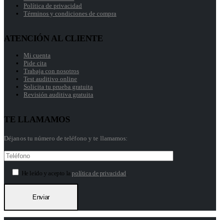
Política de privacidad
Términos y condiciones de compra
ATENCIÓN AL CLIENTE
Mi cuenta
Pide cita
Trabaja con nosotros
Test auditivo online
Solicita tu prueba gratuita
Revisión auditiva gratuita
TE LLAMAMOS
Déjanos tu número de teléfono y te llamamos:
He leído y acepto la
política de privacidad
.