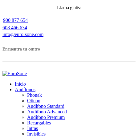
Llama gratis:
900 877 654
608 466 634
info@euro-sone.com
Pide cita
Encuentra tu centro
Inicio
Audífonos
Phonak
Oticon
Audífono Standard
Audífono Advanced
Audífono Premium
Recargables
Intras
Invisibles