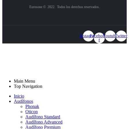
Eurosone © 2022. Todos los derechos reservados.
Instagram
Facebook-
Youtube
Twitter
f
Llámanos
Whatsapp
Pide cita
Main Menu
Top Navigation
Inicio
Audífonos
Phonak
Oticon
Audífono Standard
Audífono Advanced
Audífono Premium