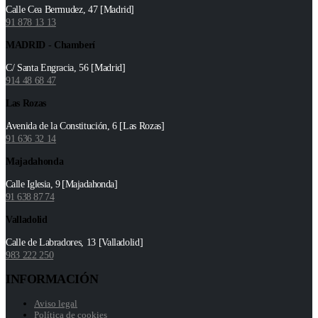
Calle Cea Bermudez, 47 [Madrid]
91 878 13 13
MADRID - Chamberí
C/ Santa Engracia, 56 [Madrid]
914 48 68 47
Las Rozas
Avenida de la Constitución, 6 [Las Rozas]
91 636 32 14
Majadahonda
Calle Iglesia, 9 [Majadahonda]
91 638 87 74
Valladolid
Calle de Labradores, 13 [Valladolid]
983 222 250
INFORMACIÓN
Aviso legal
Política de cookies