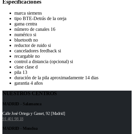
Especificaciones
marca siemens
tipo BTE-Detrás de la oreja
gama centra
número de canales 16
numérico si
bluetooth no
reductor de ruido si
canceladores feedback si
recargable no
control a distancia (opcional) si
clase clase d
pila 13
duración de la pila aproximadamente 14 dias
garantia 4 años
NUESTROS CENTROS
MADRID - Salamanca
Calle José Ortega y Gasset, 92 [Madrid]
91 401 98 18
MADRID - Moncloa