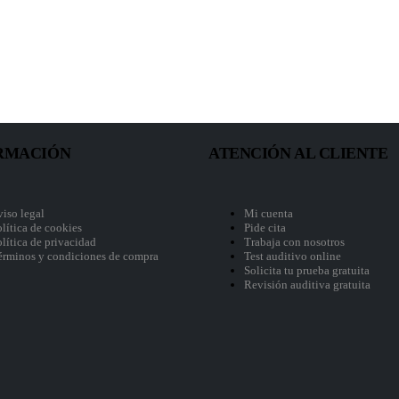
RMACIÓN
ATENCIÓN AL CLIENTE
viso legal
Mi cuenta
lítica de cookies
Pide cita
lítica de privacidad
Trabaja con nosotros
érminos y condiciones de compra
Test auditivo online
Solicita tu prueba gratuita
Revisión auditiva gratuita