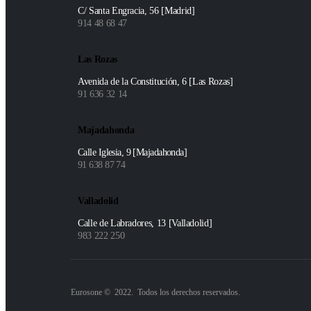
C/ Santa Engracia, 56 [Madrid]
914 48 68 47
Las Rozas
Avenida de la Constitución, 6 [Las Rozas]
91 636 32 14
Majadahonda
Calle Iglesia, 9 [Majadahonda]
91 638 87 74
Valladolid
Calle de Labradores, 13 [Valladolid]
983 222 250
Eurosone © 2022. Todos los derechos reservados.