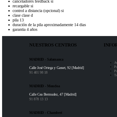
canceladores feedback si
recargable si
control a distancia (opcional) si
clase clase d
pila 13
duración de la pila aproximadamente 14 dias
garantia 4 años
NUESTROS CENTROS
INFO
MADRID - Salamanca
A
Po
Calle José Ortega y Gasset, 92 [Madrid]
Po
91 401 98 18
T
MADRID - Moncloa
Calle Cea Bermudez, 47 [Madrid]
91 878 13 13
MADRID - Chamberí