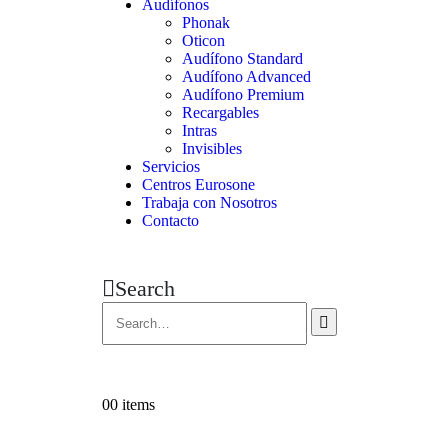
Audífonos
Phonak
Oticon
Audífono Standard
Audífono Advanced
Audífono Premium
Recargables
Intras
Invisibles
Servicios
Centros Eurosone
Trabaja con Nosotros
Contacto
Search
0
0 items