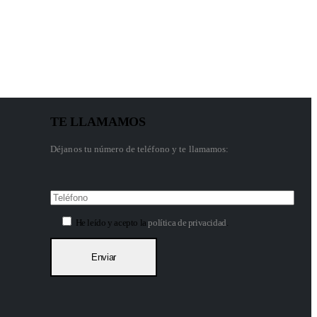
TE LLAMAMOS
Déjanos tu número de teléfono y te llamamos:
He leído y acepto la
política de privacidad
.