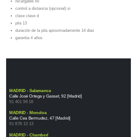
recargable no
control a distancia (opcional) si
clase clase d
pila 13
duración de la pila aproximadamente 14 dias
garantia 4 años
NUESTROS CENTROS
MADRID - Salamanca
Calle José Ortega y Gasset, 92 [Madrid]
91 401 98 18
MADRID - Moncloa
Calle Cea Bermudez, 47 [Madrid]
91 878 13 13
MADRID - Chamberí