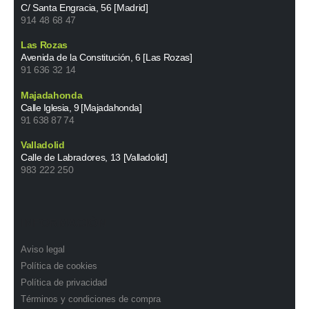
C/ Santa Engracia, 56 [Madrid]
914 48 68 47
Las Rozas
Avenida de la Constitución, 6 [Las Rozas]
91 636 32 14
Majadahonda
Calle Iglesia, 9 [Majadahonda]
91 638 87 74
Valladolid
Calle de Labradores, 13 [Valladolid]
983 222 250
INFORMACIÓN
Aviso legal
Política de cookies
Política de privacidad
Términos y condiciones de compra