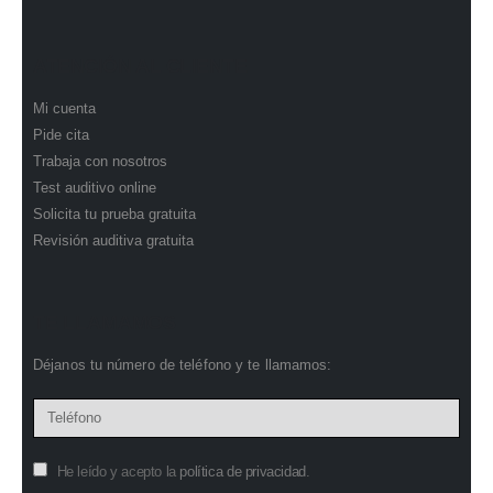
ATENCIÓN AL CLIENTE
Mi cuenta
Pide cita
Trabaja con nosotros
Test auditivo online
Solicita tu prueba gratuita
Revisión auditiva gratuita
TE LLAMAMOS
Déjanos tu número de teléfono y te llamamos:
He leído y acepto la
política de privacidad
.