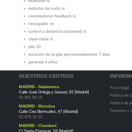
bluetooth si
reductor de ruido si
canceladores feedback si
recargable no
control a distancia (opcional) si
clase clase d
pila 10
duración de la pila aproximadamente 7 dias
garantia 4 años
NUESTROS CENTROS
INFORM
MADRID - Salamanca
Aviso legal
Calle José Ortega y Gasset, 92 [Madrid]
Política de 
91 401 98 18
Política de p
MADRID - Moncloa
Términos y 
Calle Cea Bermudez, 47 [Madrid]
91 878 13 13
MADRID - Chamberí
C/ Santa Engracia, 56 [Madrid]