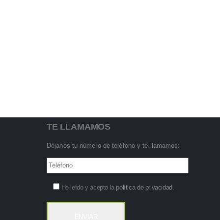
TE LLAMAMOS
Déjanos tu número de teléfono y te llamamos:
He leído y acepto la
política de privacidad
.