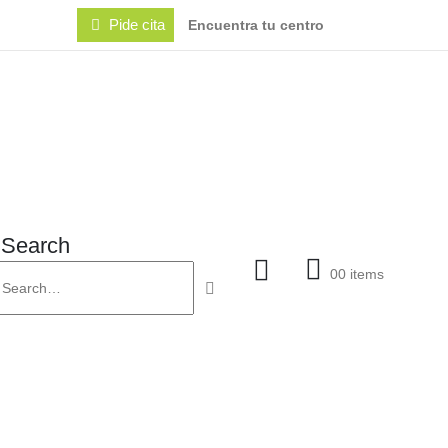
Pide cita
Encuentra tu centro
Search
0
0 items