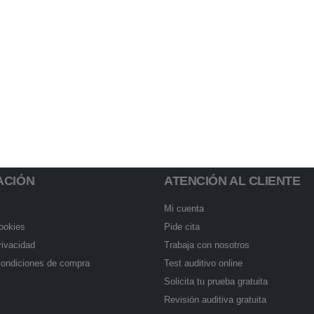
ACIÓN
ATENCIÓN AL CLIENTE
Mi cuenta
cookies
Pide cita
rivacidad
Trabaja con nosotros
condiciones de compra
Test auditivo online
Solicita tu prueba gratuita
Revisión auditiva gratuita