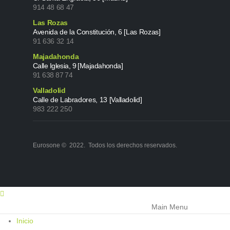
914 48 68 47
Las Rozas
Avenida de la Constitución, 6 [Las Rozas]
91 636 32 14
Majadahonda
Calle Iglesia, 9 [Majadahonda]
91 638 87 74
Valladolid
Calle de Labradores, 13 [Valladolid]
983 222 250
Eurosone © 2022. Todos los derechos reservados.
Main Menu
Inicio