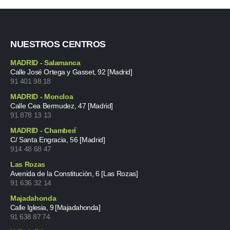
NUESTROS CENTROS
MADRID - Salamanca
Calle José Ortega y Gasset, 92 [Madrid]
91 401 98 18
MADRID - Moncloa
Calle Cea Bermudez, 47 [Madrid]
91 878 13 13
MADRID - Chamberí
C/ Santa Engracia, 56 [Madrid]
914 48 68 47
Las Rozas
Avenida de la Constitución, 6 [Las Rozas]
91 636 32 14
Majadahonda
Calle Iglesia, 9 [Majadahonda]
91 638 87 74