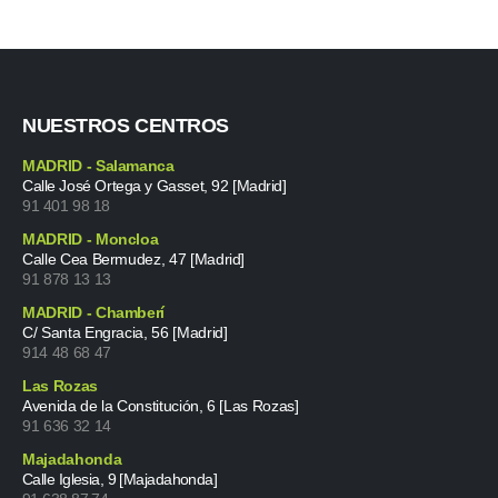
NUESTROS CENTROS
MADRID - Salamanca
Calle José Ortega y Gasset, 92 [Madrid]
91 401 98 18
MADRID - Moncloa
Calle Cea Bermudez, 47 [Madrid]
91 878 13 13
MADRID - Chamberí
C/ Santa Engracia, 56 [Madrid]
914 48 68 47
Las Rozas
Avenida de la Constitución, 6 [Las Rozas]
91 636 32 14
Majadahonda
Calle Iglesia, 9 [Majadahonda]