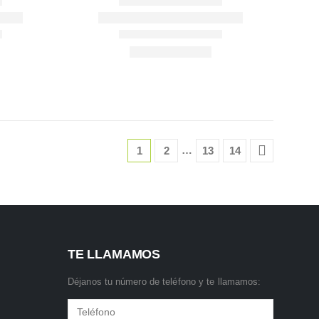
…
1
2
13
14
TE LLAMAMOS
Déjanos tu número de teléfono y te llamamos: