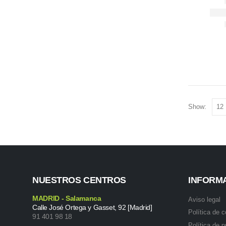
Show:
NUESTROS CENTROS
INFORM
MADRID - Salamanca
Aviso legal
Calle José Ortega y Gasset, 92 [Madrid]
Política de 
91 401 98 18
Política de p