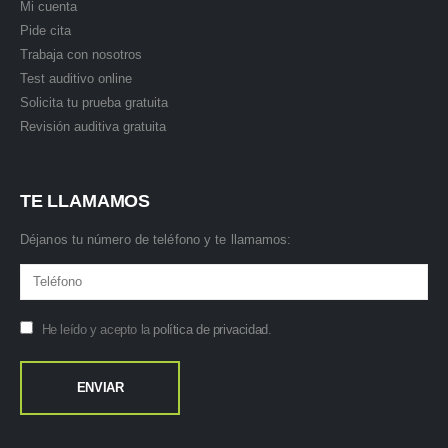
Mi cuenta
Pide cita
Trabaja con nosotros
Test auditivo online
Solicita tu prueba gratuita
Revisión auditiva gratuita
TE LLAMAMOS
Déjanos tu número de teléfono y te llamamos:
He leído y acepto la
política de privacidad
.