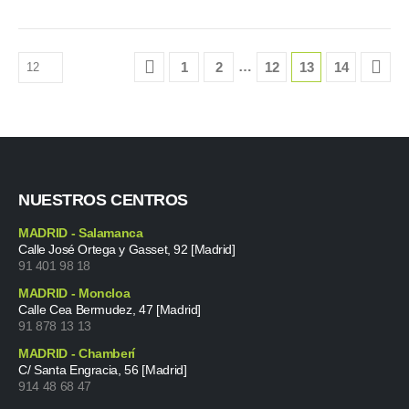
…
1
2
12
13
14
NUESTROS CENTROS
MADRID - Salamanca
Calle José Ortega y Gasset, 92 [Madrid]
91 401 98 18
MADRID - Moncloa
Calle Cea Bermudez, 47 [Madrid]
91 878 13 13
MADRID - Chamberí
C/ Santa Engracia, 56 [Madrid]
914 48 68 47