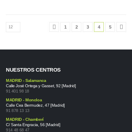
1
2
3
4
5
NUESTROS CENTROS
MADRID - Salamanca
Calle José Ortega y Gasset, 92 [Madrid]
91 401 98 18
MADRID - Moncloa
Calle Cea Bermudez, 47 [Madrid]
91 878 13 13
MADRID - Chamberí
C/ Santa Engracia, 56 [Madrid]
914 48 68 47