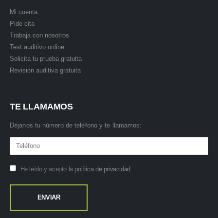
Mi cuenta
Pide cita
Trabaja con nosotros
Test auditivo online
Solicita tu prueba gratuita
Revisión auditiva gratuita
TE LLAMAMOS
Déjanos tu número de teléfono y te llamamos:
He leído y acepto la
política de privacidad
.