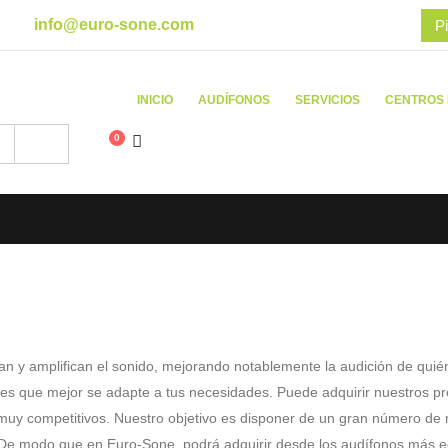
info@euro-sone.com
Pi
INICIO
AUDÍFONOS
SERVICIOS
CENTROS
0
can y amplifican el sonido, mejorando notablemente la audición de quié
les que mejor se adapte a tus necesidades. Puede adquirir nuestros 
uy competitivos. Nuestro objetivo es disponer de un gran número de m
ida. De modo que en Euro-Sone, podrá adquirir desde los audífonos más