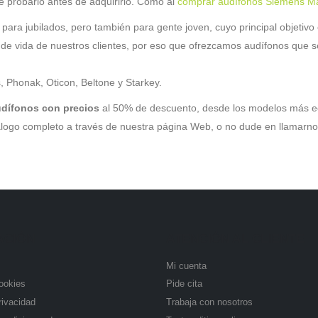
e probarlo antes de adquirirlo. Como al
comprar audífonos Siemens M
para jubilados, pero también para gente joven, cuyo principal objetiv
os de vida de nuestros clientes, por eso que ofrezcamos audífonos qu
 Phonak, Oticon, Beltone y Starkey.
dífonos con precios
al 50% de descuento, desde los modelos más e
atálogo completo a través de nuestra página Web, o no dude en llamarno
ACIÓN
ATENCIÓN AL CLIENTE
Mi cuenta
cookies
Pide cita
rivacidad
Trabaja con nosotros