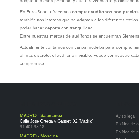
adaptado a cada persona, y que ofrezcamos la posibilidad d
En Euro-Sone, ofrecemos
comprar audífonos con precios
también nos interesa que se adapten a los diferentes estil
poder hacer deporte con tranquilidad.
Entre nuestras marcas de audífonos se encuentran Siemens,
Actualmente contamos con varios modelos para
comprar au
el más discreto, el audífono invisible. Puede ver nuestro c
compromiso.
NUESTROS CENTROS
INFORM
MADRID - Salamanca
Aviso legal
Calle José Ortega y Gasset, 92 [Madrid]
Política de 
91 401 98 18
Política de p
MADRID - Moncloa