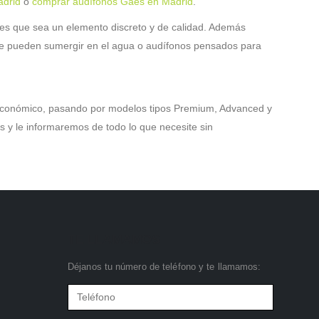
adrid
o
comprar audífonos Gaes en Madrid
.
o es que sea un elemento discreto y de calidad. Además
e se pueden sumergir en el agua o audífonos pensados para
conómico, pasando por modelos tipos Premium, Advanced y
s y le informaremos de todo lo que necesite sin
TE LLAMAMOS
Déjanos tu número de teléfono y te llamamos: