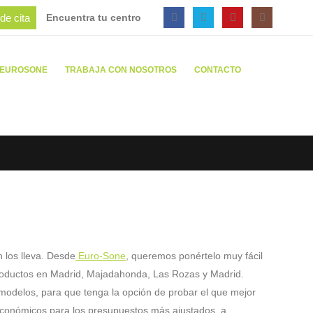
de cita
Encuentra tu centro
 EUROSONE
TRABAJA CON NOSOTROS
CONTACTO
n los lleva. Desde
Euro-Sone
, queremos ponértelo muy fácil
productos en Madrid, Majadahonda, Las Rozas y Madrid.
odelos, para que tenga la opción de probar el que mejor
 económicos para los presupuestos más ajustados, a