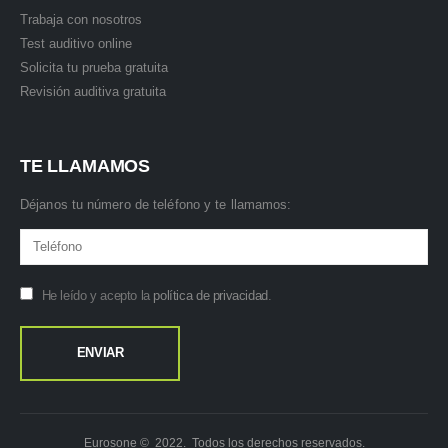
Trabaja con nosotros
Test auditivo online
Solicita tu prueba gratuita
Revisión auditiva gratuita
TE LLAMAMOS
Déjanos tu número de teléfono y te llamamos:
He leído y acepto la
política de privacidad
.
Eurosone © 2022. Todos los derechos reservados.