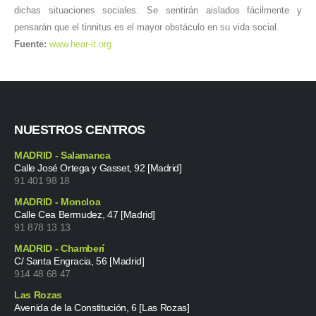
dichas situaciones sociales. Se sentirán aislados fácilmente y
pensarán que el tinnitus es el mayor obstáculo en su vida social.
Fuente:
www.hear-it.org
NUESTROS CENTROS
MADRID - Salamanca
Calle José Ortega y Gasset, 92 [Madrid]
91 401 98 18
MADRID - Moncloa
Calle Cea Bermudez, 47 [Madrid]
91 878 13 13
MADRID - Chamberí
C/ Santa Engracia, 56 [Madrid]
914 48 68 47
Las Rozas
Avenida de la Constitución, 6 [Las Rozas]