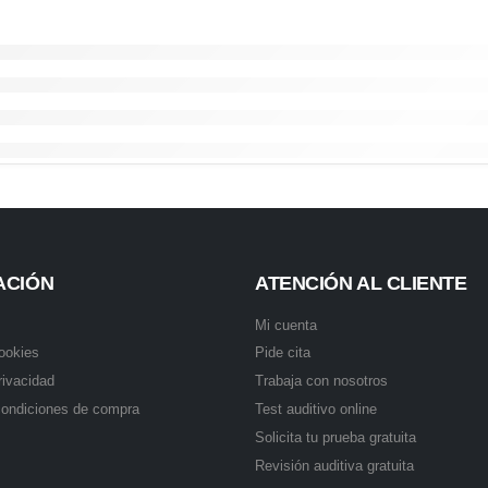
ACIÓN
ATENCIÓN AL CLIENTE
Mi cuenta
cookies
Pide cita
rivacidad
Trabaja con nosotros
condiciones de compra
Test auditivo online
Solicita tu prueba gratuita
Revisión auditiva gratuita