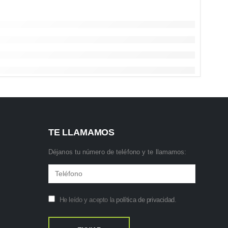
TE LLAMAMOS
Déjanos tu número de teléfono y te llamamos:
He leído y acepto la
política de privacidad
.