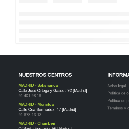
NUESTROS CENTROS
INFORM
MADRID - Salamanca
Aviso legal
Calle José Ortega y Gasset, 92 [Madrid]
Política de 
91 401 98 18
Política de p
MADRID - Moncloa
Términos y 
Calle Cea Bermudez, 47 [Madrid]
91 878 13 13
MADRID - Chamberí
C/ Santa Engracia, 56 [Madrid]