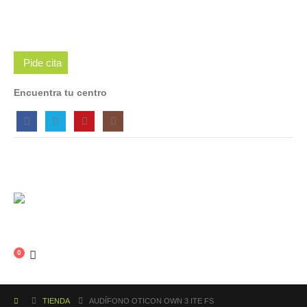
Pide cita
Encuentra tu centro
0
TIENDA
AUDÍFONO OTICON OWN 3 ITE FS