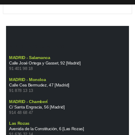
NUESTROS CENTROS
MADRID - Salamanca
Calle José Ortega y Gasset, 92 [Madrid]
91 401 98 18
MADRID - Moncloa
Calle Cea Bermudez, 47 [Madrid]
91 878 13 13
MADRID - Chamberí
C/ Santa Engracia, 56 [Madrid]
914 48 68 47
Las Rozas
Avenida de la Constitución, 6 [Las Rozas]
91 636 32 14