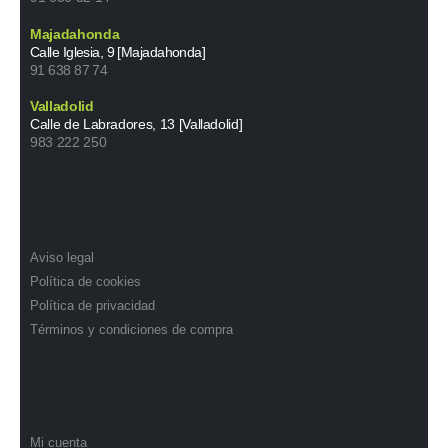
Majadahonda
Calle Iglesia, 9 [Majadahonda]
91 638 87 74
Valladolid
Calle de Labradores, 13 [Valladolid]
983 222 250
INFORMACIÓN
Aviso legal
Política de cookies
Política de privacidad
Términos y condiciones de compra
ATENCIÓN AL CLIENTE
Mi cuenta