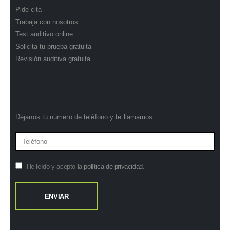
Pide cita
Trabaja con nosotros
Test auditivo online
Solicita tu prueba gratuita
Revisión auditiva gratuita
TE LLAMAMOS
Déjanos tu número de teléfono y te llamamos:
He leído y acepto la
política de privacidad
.