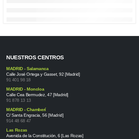
NUESTROS CENTROS
MADRID - Salamanca
Calle José Ortega y Gasset, 92 [Madrid]
91 401 98 18
MADRID - Moncloa
Calle Cea Bermudez, 47 [Madrid]
91 878 13 13
MADRID - Chamberí
C/ Santa Engracia, 56 [Madrid]
914 48 68 47
Las Rozas
Avenida de la Constitución, 6 [Las Rozas]