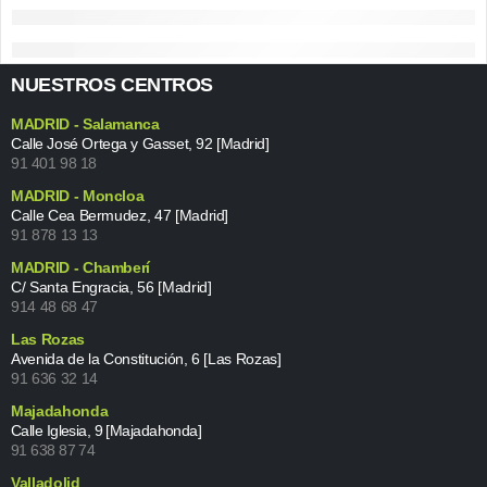
NUESTROS CENTROS
MADRID - Salamanca
Calle José Ortega y Gasset, 92 [Madrid]
91 401 98 18
MADRID - Moncloa
Calle Cea Bermudez, 47 [Madrid]
91 878 13 13
MADRID - Chamberí
C/ Santa Engracia, 56 [Madrid]
914 48 68 47
Las Rozas
Avenida de la Constitución, 6 [Las Rozas]
91 636 32 14
Majadahonda
Calle Iglesia, 9 [Majadahonda]
91 638 87 74
Valladolid