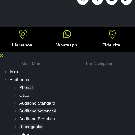
Llámanos
Whatsapp
Pide cita
Main Menu
Top Navigation
Inicio
Audífonos
Phonak
Oticon
Audífono Standard
Audífono Advanced
Audífono Premium
Recargables
Intras