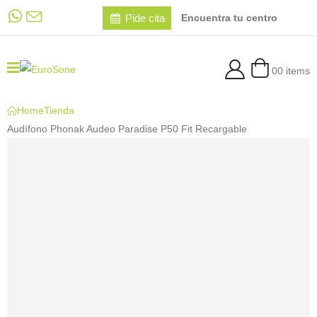
Pide cita
Encuentra tu centro
0
0 items
Home
Tienda
Audífono Phonak Audeo Paradise P50 Fit Recargable