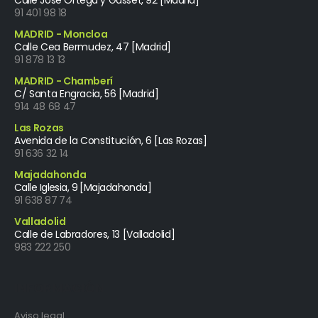
91 401 98 18
MADRID - Moncloa
Calle Cea Bermudez, 47 [Madrid]
91 878 13 13
MADRID - Chamberí
C/ Santa Engracia, 56 [Madrid]
914 48 68 47
Las Rozas
Avenida de la Constitución, 6 [Las Rozas]
91 636 32 14
Majadahonda
Calle Iglesia, 9 [Majadahonda]
91 638 87 74
Valladolid
Calle de Labradores, 13 [Valladolid]
983 222 250
INFORMACIÓN
Aviso legal