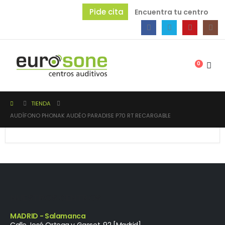
Pide cita
Encuentra tu centro
0
TIENDA
AUDÍFONO PHONAK AUDÉO PARADISE P70 RT RECARGABLE
NUESTROS CENTROS
MADRID - Salamanca
Calle José Ortega y Gasset, 92 [Madrid]