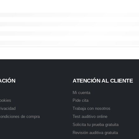
ACIÓN
ATENCIÓN AL CLIENTE
Mi cuenta
cookies
Pide cita
rivacidad
Trabaja con nosotros
condiciones de compra
Test auditivo online
Solicita tu prueba gratuita
Revisión auditiva gratuita