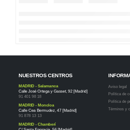
NUESTROS CENTROS
INFORM
MADRID - Salamanca
Aviso legal
Calle José Ortega y Gasset, 92 [Madrid]
Política de 
91 401 98 18
Política de p
MADRID - Moncloa
Términos y 
Calle Cea Bermudez, 47 [Madrid]
91 878 13 13
MADRID - Chamberí
C/ Santa Engracia, 56 [Madrid]