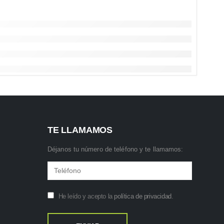
TE LLAMAMOS
Déjanos tu número de teléfono y te llamamos:
He leído y acepto la
política de privacidad
.