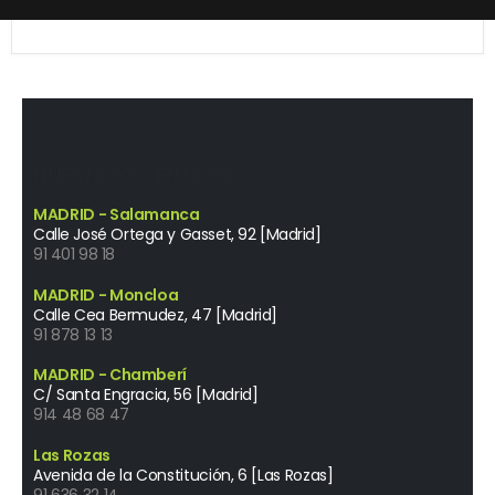
NUESTROS CENTROS
MADRID - Salamanca
Calle José Ortega y Gasset, 92 [Madrid]
91 401 98 18
MADRID - Moncloa
Calle Cea Bermudez, 47 [Madrid]
91 878 13 13
MADRID - Chamberí
C/ Santa Engracia, 56 [Madrid]
914 48 68 47
Las Rozas
Avenida de la Constitución, 6 [Las Rozas]
91 636 32 14