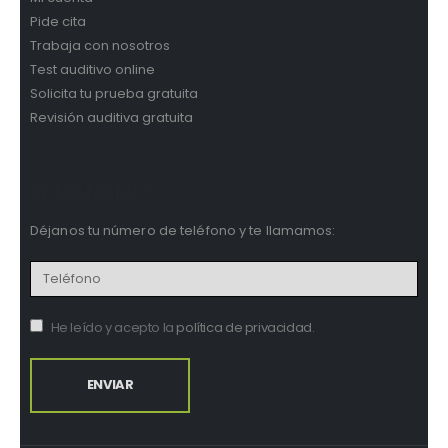
Pide cita
Trabaja con nosotros
Test auditivo online
Solicita tu prueba gratuita
Revisión auditiva gratuita
TE LLAMAMOS
Déjanos tu número de teléfono y te llamamos:
He leído y acepto la
política de privacidad
.