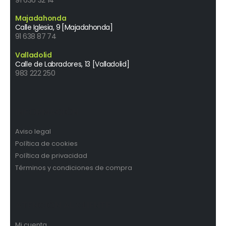
Majadahonda
Calle Iglesia, 9 [Majadahonda]
91 638 87 74
Valladolid
Calle de Labradores, 13 [Valladolid]
983 222 250
INFORMACIÓN
Aviso legal
Política de cookies
Política de privacidad
Términos y condiciones de compra
ATENCIÓN AL CLIENTE
Mi cuenta