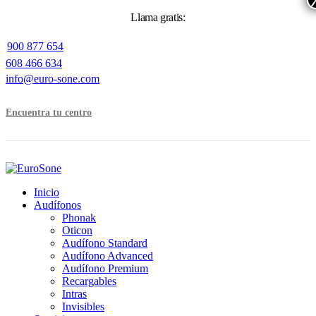
Llama gratis:
900 877 654
608 466 634
info@euro-sone.com
Pide cita
Encuentra tu centro
Inicio
Audífonos
Phonak
Oticon
Audífono Standard
Audífono Advanced
Audífono Premium
Recargables
Intras
Invisibles