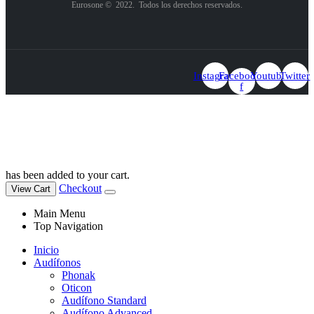
Eurosone © 2022. Todos los derechos reservados.
Instagram
Facebook-
Youtube
Twitter
f
Llámanos
Whatsapp
Pide cita
has been added to your cart.
Checkout
View Cart
Main Menu
Top Navigation
Inicio
Audífonos
Phonak
Oticon
Audífono Standard
Audífono Advanced