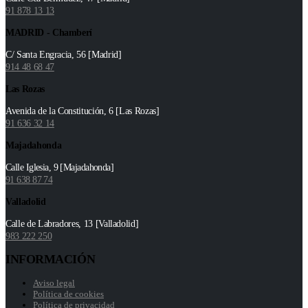
91 878 13 13
MADRID - Chamberí
C/ Santa Engracia, 56 [Madrid]
914 48 68 47
Las Rozas
Avenida de la Constitución, 6 [Las Rozas]
91 636 32 14
Majadahonda
Calle Iglesia, 9 [Majadahonda]
91 638 87 74
Valladolid
Calle de Labradores, 13 [Valladolid]
983 222 250
INFORMACIÓN
Aviso legal
Política de cookies
Política de privacidad