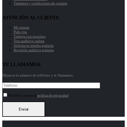
Términos y condiciones de compra
ATENCIÓN AL CLIENTE
Mi cuenta
Pide cita
Trabaja con nosotros
Test auditivo online
Solicita tu prueba gratuita
Revisión auditiva gratuita
TE LLAMAMOS
Déjanos tu número de teléfono y te llamamos:
He leído y acepto la
política de privacidad
.