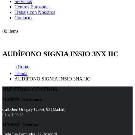
Servicios
Centros Eurosone
Trabaja con Nosotros
Contacto
0
0 items
AUDÍFONO SIGNIA INSIO 3NX IIC
Home
Tienda
AUDÍFONO SIGNIA INSIO 3NX IIC
NUESTROS CENTROS
MADRID - Salamanca
Calle José Ortega y Gasset, 92 [Madrid]
91 401 98 18
MADRID - Moncloa
Calle Cea Bermudez, 47 [Madrid]