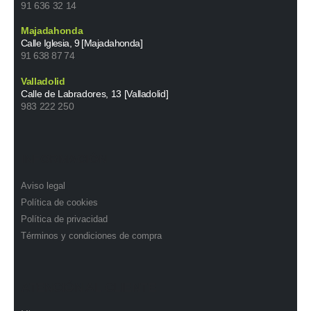
91 636 32 14
Majadahonda
Calle Iglesia, 9 [Majadahonda]
91 638 87 74
Valladolid
Calle de Labradores, 13 [Valladolid]
983 222 250
INFORMACIÓN
Aviso legal
Política de cookies
Política de privacidad
Términos y condiciones de compra
ATENCIÓN AL CLIENTE