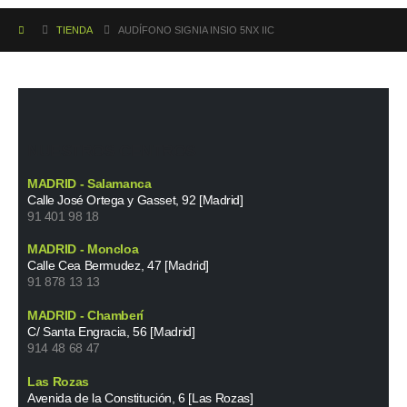
TIENDA
AUDÍFONO SIGNIA INSIO 5NX IIC
NUESTROS CENTROS
MADRID - Salamanca
Calle José Ortega y Gasset, 92 [Madrid]
91 401 98 18
MADRID - Moncloa
Calle Cea Bermudez, 47 [Madrid]
91 878 13 13
MADRID - Chamberí
C/ Santa Engracia, 56 [Madrid]
914 48 68 47
Las Rozas
Avenida de la Constitución, 6 [Las Rozas]