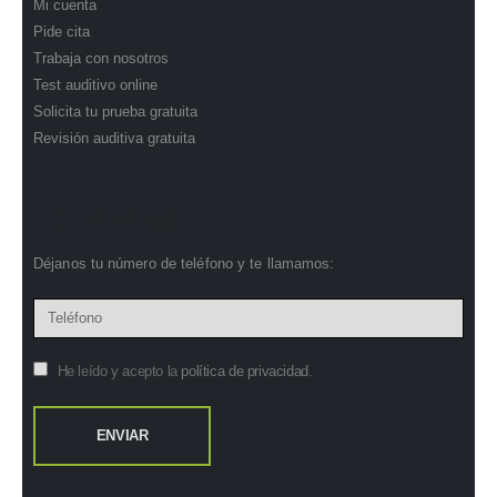
Mi cuenta
Pide cita
Trabaja con nosotros
Test auditivo online
Solicita tu prueba gratuita
Revisión auditiva gratuita
TE LLAMAMOS
Déjanos tu número de teléfono y te llamamos:
He leído y acepto la
política de privacidad
.