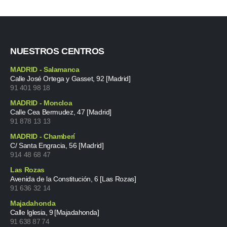
NUESTROS CENTROS
MADRID - Salamanca
Calle José Ortega y Gasset, 92 [Madrid]
91 401 98 18
MADRID - Moncloa
Calle Cea Bermudez, 47 [Madrid]
91 878 13 13
MADRID - Chamberí
C/ Santa Engracia, 56 [Madrid]
914 48 68 47
Las Rozas
Avenida de la Constitución, 6 [Las Rozas]
91 636 32 14
Majadahonda
Calle Iglesia, 9 [Majadahonda]
91 638 87 74