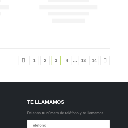
…
1
2
3
4
13
14
TE LLAMAMOS
Déjanos tu número de teléfono y te llamamos: