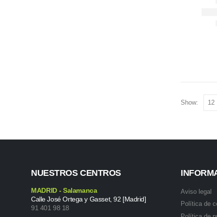
Show:
NUESTROS CENTROS
INFORM
MADRID - Salamanca
Aviso legal
Calle José Ortega y Gasset, 92 [Madrid]
Política de 
91 401 98 18
Política de p